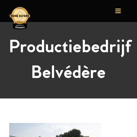
Ga
naar
inhoud
Productiebedrijf
Belvédère