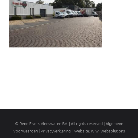
©
Rene Elvers Vleeswaren BV | All rights reserved | Algemene
Voorwaarden |
Privacyverklaring
| Website:
Wiwi Websolutions