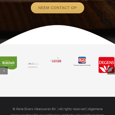
NEEM CONTACT OP
©
Rene Elvers Vleeswaren BV | All rights reserved | Algemene
Voorwaarden |
Privacyverklaring
| Website:
Wiwi Websolutions