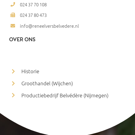
024 37 70 108
024 37 80 473
info@reneelversbelvedere.nl
OVER ONS
Historie
Groothandel (Wijchen)
Productiebedrijf Belvédère (Nijmegen)