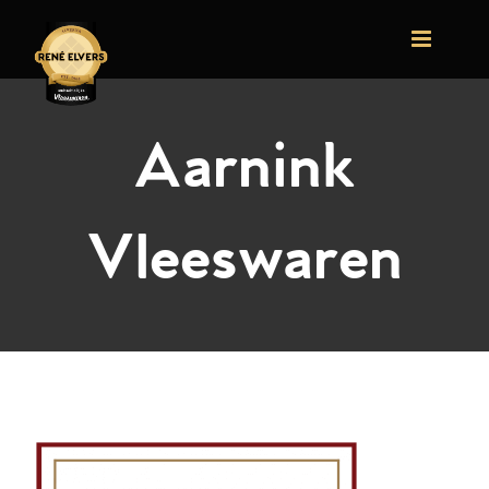
Ga
naar
inhoud
Aarnink
Vleeswaren