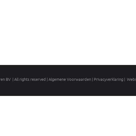
en BV | All rights reserved | Algemene Voorwaarden |
Privacyverklaring
| Webs