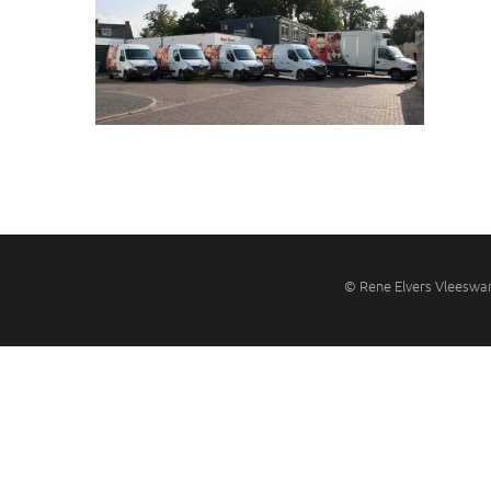
©
Rene Elvers Vleeswar